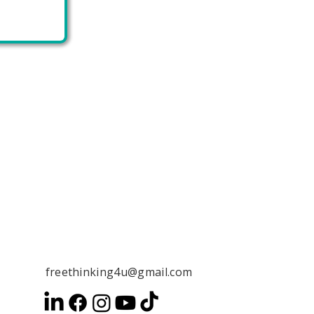
freethinking4u@gmail.com