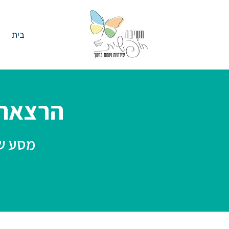
בית
הרצאה -
מסע של